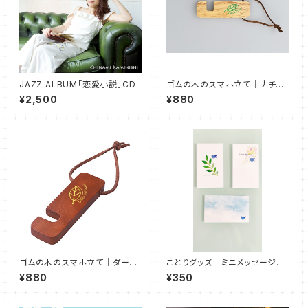
JAZZ ALBUM「恋愛小説」CD
ゴムの木のスマホ立て｜ナチュ
ラルウッド ＜送料無料キャン
¥2,500
¥880
ペーン中！＞
ゴムの木のスマホ立て｜ダーク
ことりグッズ｜ミニメッセージカ
ウッド ＜送料無料キャンペー
ード
¥880
¥350
ン中！＞