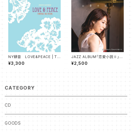
NY録音 LOVE&PEACE | TO
JAZZ ALBUM「恋愛小説Ⅱ」C
WARDS THE FUTURE
D
¥3,300
¥2,500
CATEGORY
CD
GOODS