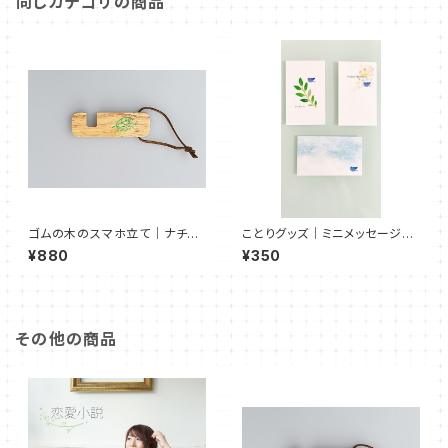
同じカテゴリの商品
ゴムの木のスマホ立て｜ナチュ
ことりグッズ｜ミニメッセージカ
ラルウッド ＜送料無料キャン
ード
¥880
¥350
ペーン中！＞
その他の商品